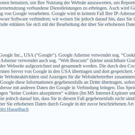
onen benutzen, um Ihre Nutzung der Website auszuwerten, um Reports ü
ernetnutzung verbundene Dienstleistungen zu erbringen. Auch wird Goo
trag von Google verarbeiten. Google wird in keinem Fall Ihre IP-Adres
owser Software verhindern; wir weisen Sie jedoch darauf hin, dass Sie 
site erklären Sie sich mit der Bearbeitung der über Sie erhobenen Da
Google Inc., USA (“Google“). Google Adsense verwendet sog. “Cookies
e Adsense verwendet auch sog. “Web Beacons“ (kleine unsichtbare Gr
der Webseite aufgezeichnet und gesammelt werden. Die durch den Coo
 einen Server von Google in den USA übertragen und dort gespeichert.
ie Websiteaktivitäten und Anzeigen für die Websitebetreiber zusammen
oogle diese Informationen gegebenenfalls an Dritte übertragen, sofern
Adresse mit anderen Daten der Google in Verbindung bringen. Das Spei
gen “keine Cookies akzeptieren“ wählen (Im MS Internet-Explorer unte
ie jedoch darauf hin, dass Sie in diesem Fall gegebenenfalls nicht sä
r über Sie erhobenen Daten durch Google in der zuvor beschriebenen A
lei Hasselbach